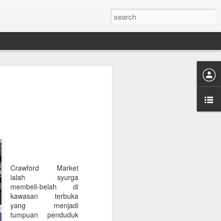
AINT
g sama di pautan
Russia ini aku
 masjid ini.
Crawford Market
ialah syurga
era Soviet, semua
membeli-belah di
ditutup. Bila
kawasan terbuka
enjadi masjid
yang menjadi
ation, terakhir
tumpuan penduduk
eperti yang ada