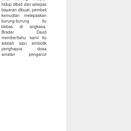
hidup dibeli dan selepas
MYANMAR / Yangon
APR
bayaran dibuat, pembeli
28
Waterfront
kemudian melepaskan
Penulis (kanan) bersama keluarga
burung-burung itu
di tebing Sungai Yangon di
bebas di angkasa.
Myanmar.
Brader Daud
memberitahu kami itu
Bot-bot tambang seperti ini
adalah satu simbolik
menjadi jambatan antara dua
penghapus dosa
tebing sungai.
amalan penganut
Feri-feri penumpang berlabuh di
salah sebuah jeti di Sungan
Yangon.
Sebuah feri penumpang di Sungai
Yangon.
Sungai adalah nadi kehidupan
Myanmar di mana aktiviti
utamanya ialah pertanian.