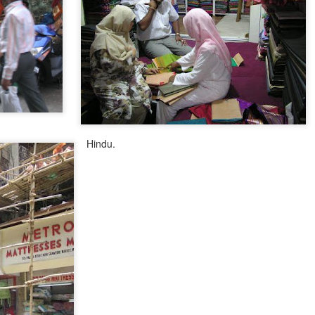
biasaku MH741 (Yangon - KUL)
MYANMAR / Yangon
APR
bercuti pada hari ini. Aku tiada
28
Downtown (Pusat
pilihan lain melainkan menaiki Silk
Bandar)
Air ke Singapura. Dari Singapura
aku menaiki Singapore Airlines
Sebuah bangunan peninggalan
SQ116 ke KUL.
British di Strand Road, Yangon.
Kawasan downtown dipenuhi oleh
Silk Air ialah adik bongsu
bangunan-bangunan bersejarah
Singapore Airlines, yang
seperti ini.
beroperasi di rantau Asia sahaja.
erience
Hindu.
Satu sektor di dalam Bogyoke
ich are authorized to deal with foreign currencies in Myanmar, I was
Market.
 as she takes me to one of them to give specimen of my signature to
 (MICB) in the Yangon downtown, so that I eventually can sign the
Bogyoke Market ialah bangunan
ly deal with local currency, Kyats.
berbumbung merah di sepanjang
Aung San Road. Pandangan dari
nial type, which is so common in Yangon.
Hotel Traders, Yangon.
MYANMAR – Extreme Water Festival in Yangon
Peniaga-peniaga kaum China
PR
kebanyakannya berniaga barang
26
A Myanmar girl enjoying waters and fun !
kemas (jewellery) di Chinatown.
Sektor Chinatown dicat merah dan
hwegonedine Road is congested with vehicles. Loud music and live
anda tidak akan terlepas pandang
rformance attract hard-core ravelers, causing massive jams in the