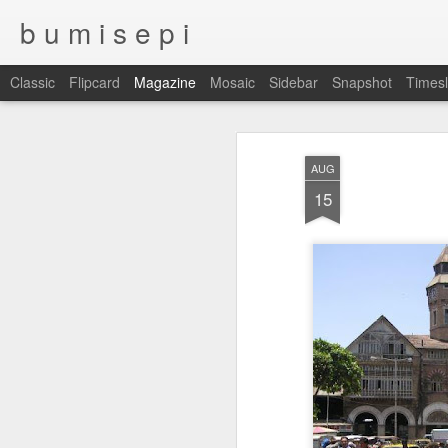
b u m i s e p i
Classic
Flipcard
Magazine
Mosaic
Sidebar
Snapshot
Timesl
AUG
15