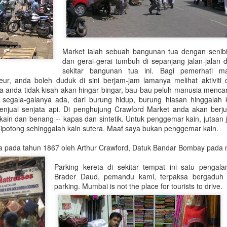
sekarang. Ada 2 minaret yang tinggi di kiri dan k
Warna dalaman biru muda dengan mozek yang in
Market ialah sebuah bangunan tua dengan senibi
dan gerai-gerai tumbuh di sepanjang jalan-jalan d
sekitar bangunan tua ini. Bagi pemerhati m
eur, anda boleh duduk di sini berjam-jam lamanya melihat aktiviti 
a anda tidak kisah akan hingar bingar, bau-bau peluh manusia mencari
ni segala-galanya ada, dari burung hidup, burung hiasan hinggalah
njual senjata api. Di penghujung Crawford Market anda akan ber
in dan benang -- kapas dan sintetik. Untuk penggemar kain, jutaan jen
dipotong sehinggalah kain sutera. Maaf saya bukan penggemar kain.
SINGAPORE / Changi
JUN
7
Airport
a pada tahun 1867 oleh Arthur Crawford, Datuk Bandar Bombay pada m
Mesyuarat yang tidak dirancang
dengan baik (penganjur -- jangan
Parking kereta di sekitar tempat ini satu penga
marah ye) menyebabkan aku
Brader Daud, pemandu kami, terpaksa bergaduh 
terpaksa bergegas kembali ke
parking. Mumbai is not the place for tourists to drive.
Kuala Lumpur (KUL) secepat
mungkin. Hari Selasa tiada
penerbangan MAS terus dari
Yangon ke KUL. Penerbangan