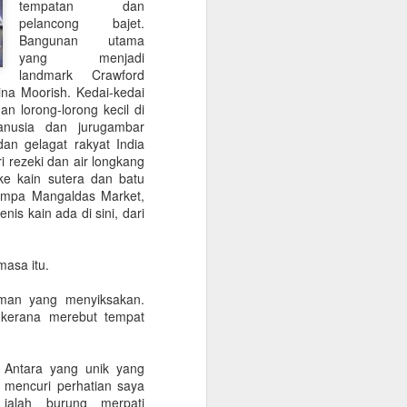
tempatan dan
anan masjid ini.
pelancong bajet.
dah.
Bangunan utama
yang menjadi
landmark Crawford
na Moorish. Kedai-kedai
an lorong-lorong kecil di
anusia dan jurugambar
dan gelagat rakyat India
 rezeki dan air longkang
 ke kain sutera dan batu
jumpa Mangaldas Market,
is kain ada di sini, dari
asa itu.
laman yang menyiksakan.
kerana merebut tempat
Antara yang unik yang
mencuri perhatian saya
ialah burung merpati